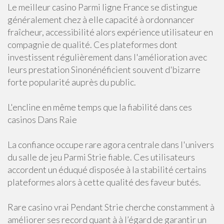
Le meilleur casino Parmi ligne France se distingue
généralement chez à elle capacité à ordonnancer
fraîcheur, accessibilité alors expérience utilisateur en
compagnie de qualité. Ces plateformes dont
investissent régulièrement dans l'amélioration avec
leurs prestation Sinonénéficient souvent d'bizarre
forte popularité auprès du public.
L'encline en même temps que la fiabilité dans ces
casinos Dans Raie
La confiance occupe rare agora centrale dans l'univers
du salle de jeu Parmi Strie fiable. Ces utilisateurs
accordent un éduqué disposée à la stabilité certains
plateformes alors à cette qualité des faveur butés.
Rare casino vrai Pendant Strie cherche constamment à
améliorer ses record quant à à l’égard de garantir un