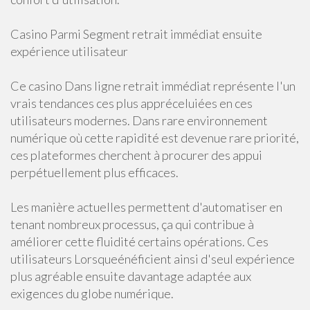
Casino Parmi Segment retrait immédiat ensuite
expérience utilisateur
Ce casino Dans ligne retrait immédiat représente l'un
vrais tendances ces plus appréceluiées en ces
utilisateurs modernes. Dans rare environnement
numérique où cette rapidité est devenue rare priorité,
ces plateformes cherchent à procurer des appui
perpétuellement plus efficaces.
Les manière actuelles permettent d'automatiser en
tenant nombreux processus, ça qui contribue à
améliorer cette fluidité certains opérations. Ces
utilisateurs Lorsqueénéficient ainsi d'seul expérience
plus agréable ensuite davantage adaptée aux
exigences du globe numérique.