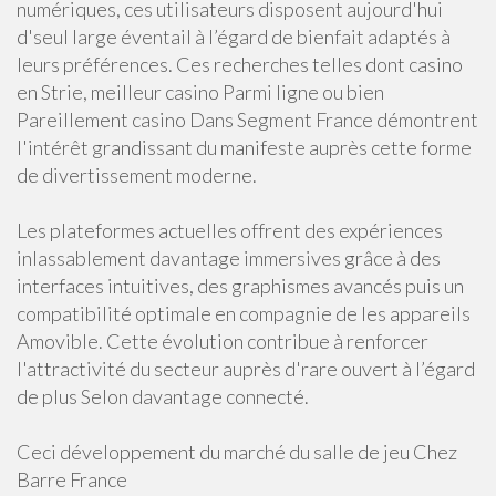
numériques, ces utilisateurs disposent aujourd'hui
d'seul large éventail à l’égard de bienfait adaptés à
leurs préférences. Ces recherches telles dont casino
en Strie, meilleur casino Parmi ligne ou bien
Pareillement casino Dans Segment France démontrent
l'intérêt grandissant du manifeste auprès cette forme
de divertissement moderne.
Les plateformes actuelles offrent des expériences
inlassablement davantage immersives grâce à des
interfaces intuitives, des graphismes avancés puis un
compatibilité optimale en compagnie de les appareils
Amovible. Cette évolution contribue à renforcer
l'attractivité du secteur auprès d'rare ouvert à l’égard
de plus Selon davantage connecté.
Ceci développement du marché du salle de jeu Chez
Barre France