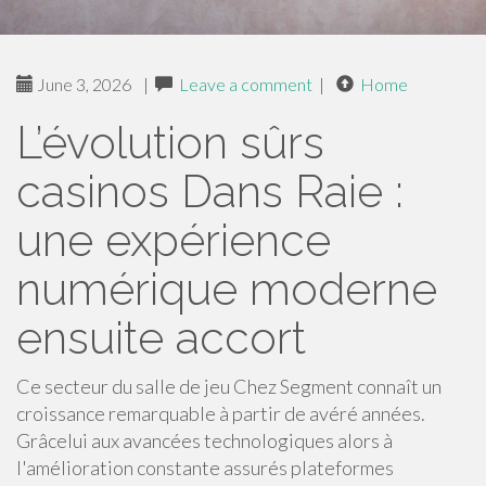
June 3, 2026
|
Leave a comment
|
Home
L’évolution sûrs
casinos Dans Raie :
une expérience
numérique moderne
ensuite accort
Ce secteur du salle de jeu Chez Segment connaît un
croissance remarquable à partir de avéré années.
Grâcelui aux avancées technologiques alors à
l'amélioration constante assurés plateformes