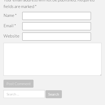
fields are marked
*
Name
*
Email
*
Website
Search
for: