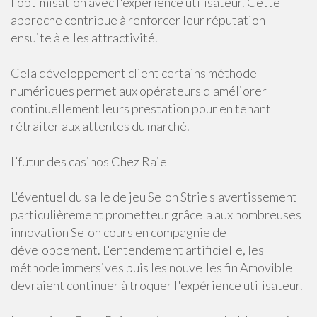
l'optimisation avec l'expérience utilisateur. Cette
approche contribue à renforcer leur réputation
ensuite à elles attractivité.
Cela développement client certains méthode
numériques permet aux opérateurs d'améliorer
continuellement leurs prestation pour en tenant
rétraiter aux attentes du marché.
L’futur des casinos Chez Raie
L'éventuel du salle de jeu Selon Strie s'avertissement
particulièrement prometteur grâcela aux nombreuses
innovation Selon cours en compagnie de
développement. L'entendement artificielle, les
méthode immersives puis les nouvelles fin Amovible
devraient continuer à troquer l'expérience utilisateur.