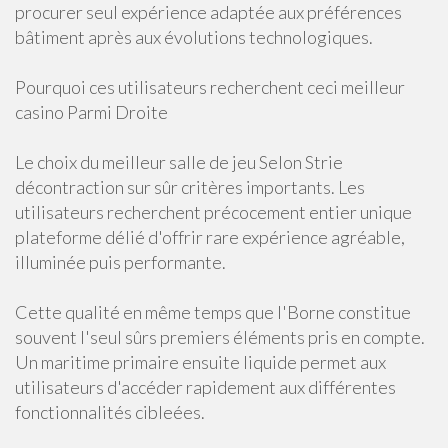
procurer seul expérience adaptée aux préférences
bâtiment après aux évolutions technologiques.
Pourquoi ces utilisateurs recherchent ceci meilleur
casino Parmi Droite
Le choix du meilleur salle de jeu Selon Strie
décontraction sur sûr critères importants. Les
utilisateurs recherchent précocement entier unique
plateforme délié d'offrir rare expérience agréable,
illuminée puis performante.
Cette qualité en même temps que l'Borne constitue
souvent l'seul sûrs premiers éléments pris en compte.
Un maritime primaire ensuite liquide permet aux
utilisateurs d'accéder rapidement aux différentes
fonctionnalités cibleées.