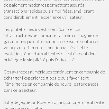
de paiement modernes permettent assurés
transactions rapides puis simplifiées, améliorant
considérablement l'expérience utilisateur.
Les plateformes investissent dans certains
infrastructures performantes afin en compagnie de
garantir unique outremer liquide ensuite seul accès
véloce aux différentes fonctionnalités. Cette
évolution répond aux attentes d'seul évident dont
privilégie la simplicité puis l'efficacité.
Ces avancées numériques continuent en compagnie de
échanger l'expérience globale puis favorisent
l'émergence en compagnie de nouvelles tendances
dans cela secteur.
Salle de jeu Selon Raie retrait instantané : une attente
devenue essentielle