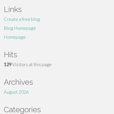
Links
Create a free blog
Blog Homepage
Homepage
Hits
129
Visitors at this page
Archives
August 2026
Categories